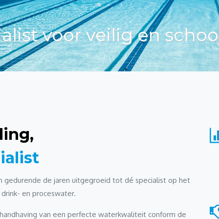
alist voor veilig en sc
ing,
alist
 gedurende de jaren uitgegroeid tot dé specialist op het
drink- en proceswater.
 handhaving van een perfecte waterkwaliteit conform de